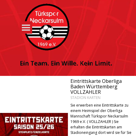
Direkt zum Seiteninhalt
Menü überspringen
Eintrittskarte Oberliga
Baden Württemberg
VOLLZAHLER
STADION KARTEN
Sie erwerben eine Eintrittskarte zu
einem Heimspiel der Oberliga
Mannschaft Türkspor Neckarsulm
1969 e.V. ( VOLLZAHLER ) Sie
erhalten die Eintrittskarten am
Stadioneingang dort wird sie für Sie